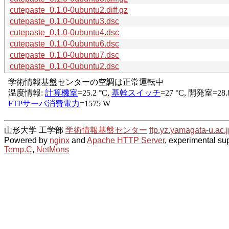
cutepaste_0.1.0-0ubuntu2.diff.gz
cutepaste_0.1.0-0ubuntu3.dsc
cutepaste_0.1.0-0ubuntu4.dsc
cutepaste_0.1.0-0ubuntu6.dsc
cutepaste_0.1.0-0ubuntu7.dsc
cutepaste_0.1.0-0ubuntu2.dsc
山形大学 工学部
学術情報基盤センター
ftp.yz.yamagata-u.ac.j
Powered by
nginx
and
Apache HTTP Server
, experimental sup
Temp.C
,
NetMons