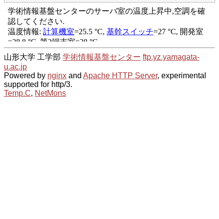
山形大学 工学部
学術情報基盤センター
ftp.yz.yamagata-
u.ac.jp
Powered by
nginx
and
Apache HTTP Server
, experimental
supported for http/3.
Temp.C
,
NetMons