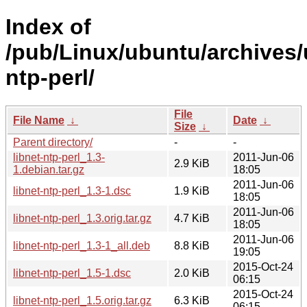
Index of
/pub/Linux/ubuntu/archives/u
ntp-perl/
File
File Name
↓
Date
↓
Size
↓
Parent directory/
-
-
libnet-ntp-perl_1.3-
2011-Jun-06
2.9 KiB
1.debian.tar.gz
18:05
2011-Jun-06
libnet-ntp-perl_1.3-1.dsc
1.9 KiB
18:05
2011-Jun-06
libnet-ntp-perl_1.3.orig.tar.gz
4.7 KiB
18:05
2011-Jun-06
libnet-ntp-perl_1.3-1_all.deb
8.8 KiB
19:05
2015-Oct-24
libnet-ntp-perl_1.5-1.dsc
2.0 KiB
06:15
2015-Oct-24
libnet-ntp-perl_1.5.orig.tar.gz
6.3 KiB
06:15