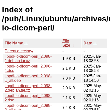
Index of
/pub/Linux/ubuntu/archives/u
io-dicom-perl/
File
File Name
↓
Date
↓
Size
↓
Parent directory/
-
-
libpdl-io-dicom-perl_2.098-
2025-Jan-
1.9 KiB
1.debian.tar.xz
18 08:53
libpdl-io-dicom-perl_2.098-
2025-Jan-
2.1 KiB
1.dsc
18 08:53
libpdl-io-dicom-perl_2.098-
2025-Jan-
7.3 KiB
1_all.deb
18 14:50
libpdl-io-dicom-perl_2.098-
2025-May-
2.0 KiB
2.debian.tar.xz
02 01:16
libpdl-io-dicom-perl_2.098-
2025-May-
2.1 KiB
2.dsc
02 01:16
libpdl-io-dicom-perl_2.098-
2025-May-
7.4 KiB
2_all.deb
02 07:55