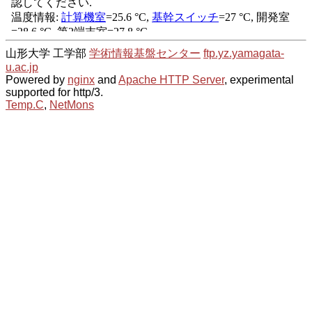
山形大学 工学部
学術情報基盤センター
ftp.yz.yamagata-
u.ac.jp
Powered by
nginx
and
Apache HTTP Server
, experimental
supported for http/3.
Temp.C
,
NetMons