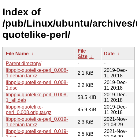
Index of
/pub/Linux/ubuntu/archives/u
quotelike-perl/
File
File Name
↓
Date
↓
Size
↓
Parent directory/
-
-
libppix-quotelike-perl_0.008-
2019-Dec-
2.1 KiB
1.debian.tar.xz
11 20:18
libppix-quotelike-perl_0.008-
2019-Dec-
2.2 KiB
1.dsc
11 20:18
libppix-quotelike-perl_0.008-
2019-Dec-
58.5 KiB
1_all.deb
11 20:18
libppix-quotelike-
2019-Dec-
45.9 KiB
perl_0.008.orig.tar.gz
11 20:18
libppix-quotelike-perl_0.019-
2021-Nov-
2.3 KiB
1.debian.tar.xz
21 08:29
libppix-quotelike-perl_0.019-
2021-Nov-
2.5 KiB
1.dsc
21 08:29