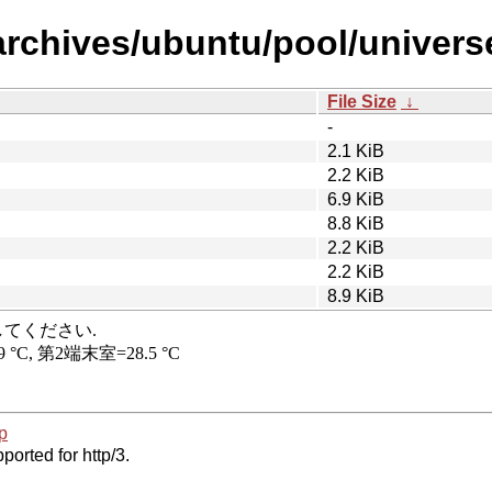
rchives/ubuntu/pool/universe/
File Size
↓
-
2.1 KiB
2.2 KiB
6.9 KiB
8.8 KiB
2.2 KiB
2.2 KiB
8.9 KiB
p
ported for http/3.