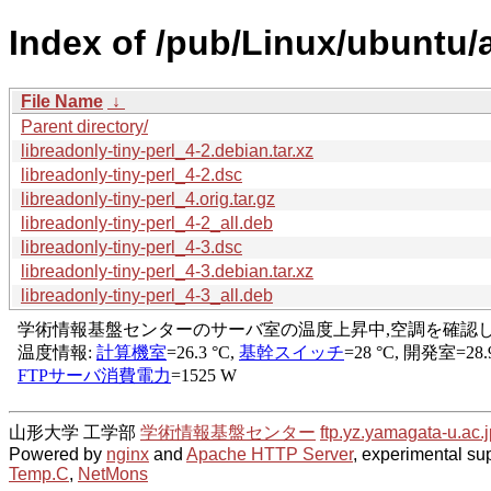
Index of /pub/Linux/ubuntu/a
File Name
↓
Parent directory/
libreadonly-tiny-perl_4-2.debian.tar.xz
libreadonly-tiny-perl_4-2.dsc
libreadonly-tiny-perl_4.orig.tar.gz
libreadonly-tiny-perl_4-2_all.deb
libreadonly-tiny-perl_4-3.dsc
libreadonly-tiny-perl_4-3.debian.tar.xz
libreadonly-tiny-perl_4-3_all.deb
山形大学 工学部
学術情報基盤センター
ftp.yz.yamagata-u.ac.j
Powered by
nginx
and
Apache HTTP Server
, experimental sup
Temp.C
,
NetMons