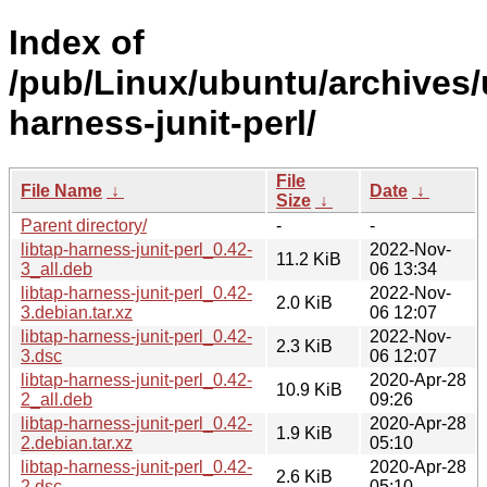
Index of
/pub/Linux/ubuntu/archives/u
harness-junit-perl/
File
File Name
↓
Date
↓
Size
↓
Parent directory/
-
-
libtap-harness-junit-perl_0.42-
2022-Nov-
11.2 KiB
3_all.deb
06 13:34
libtap-harness-junit-perl_0.42-
2022-Nov-
2.0 KiB
3.debian.tar.xz
06 12:07
libtap-harness-junit-perl_0.42-
2022-Nov-
2.3 KiB
3.dsc
06 12:07
libtap-harness-junit-perl_0.42-
2020-Apr-28
10.9 KiB
2_all.deb
09:26
libtap-harness-junit-perl_0.42-
2020-Apr-28
1.9 KiB
2.debian.tar.xz
05:10
libtap-harness-junit-perl_0.42-
2020-Apr-28
2.6 KiB
2.dsc
05:10