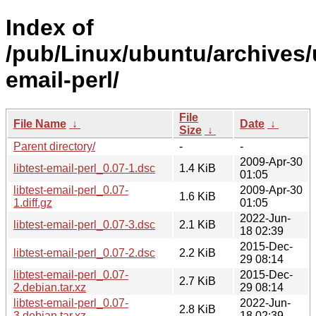
Index of
/pub/Linux/ubuntu/archives/u
email-perl/
File
File Name
↓
Date
↓
Size
↓
Parent directory/
-
-
2009-Apr-30
libtest-email-perl_0.07-1.dsc
1.4 KiB
01:05
libtest-email-perl_0.07-
2009-Apr-30
1.6 KiB
1.diff.gz
01:05
2022-Jun-
libtest-email-perl_0.07-3.dsc
2.1 KiB
18 02:39
2015-Dec-
libtest-email-perl_0.07-2.dsc
2.2 KiB
29 08:14
libtest-email-perl_0.07-
2015-Dec-
2.7 KiB
2.debian.tar.xz
29 08:14
libtest-email-perl_0.07-
2022-Jun-
2.8 KiB
3.debian.tar.xz
18 02:39