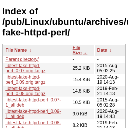
Index of
/pub/Linux/ubuntu/archives/u
fake-httpd-perl/
File
File Name
↓
Date
↓
Size
↓
Parent directory/
-
-
libtest-fake-httpd-
2015-Aug-
25.2 KiB
perl_0.07.orig.tar.gz
05 02:25
libtest-fake-httpd-
2020-Aug-
15.4 KiB
perl_0.09.orig.tar.gz
19 14:13
libtest-fake-httpd-
2019-Feb-
14.8 KiB
perl_0.08.orig.tar.gz
21 14:13
libtest-fake-httpd-perl_0.07-
2015-Aug-
10.5 KiB
1_all.deb
05 02:28
libtest-fake-httpd-perl_0.09-
2020-Aug-
9.0 KiB
1_all.deb
19 14:43
libtest-fake-httpd-perl_0.08-
2019-Feb-
8.2 KiB
1_all.deb
21 14:13