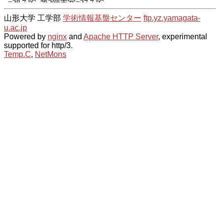
山形大学 工学部
学術情報基盤センター
ftp.yz.yamagata-
u.ac.jp
Powered by
nginx
and
Apache HTTP Server
, experimental
supported for http/3.
Temp.C
,
NetMons