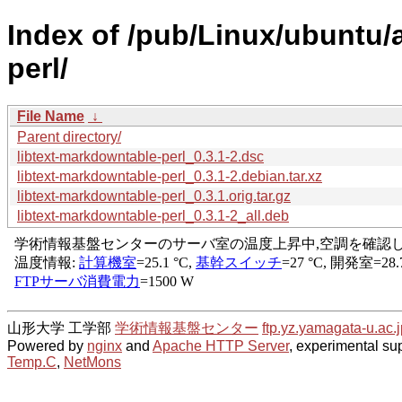
Index of /pub/Linux/ubuntu/
perl/
File Name
↓
Parent directory/
libtext-markdowntable-perl_0.3.1-2.dsc
libtext-markdowntable-perl_0.3.1-2.debian.tar.xz
libtext-markdowntable-perl_0.3.1.orig.tar.gz
libtext-markdowntable-perl_0.3.1-2_all.deb
山形大学 工学部
学術情報基盤センター
ftp.yz.yamagata-u.ac.j
Powered by
nginx
and
Apache HTTP Server
, experimental sup
Temp.C
,
NetMons