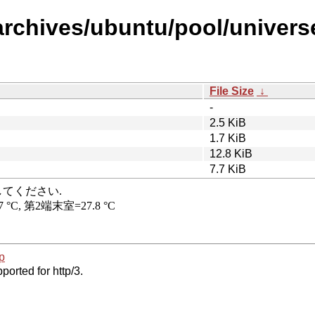
archives/ubuntu/pool/universe
File Size
↓
-
2.5 KiB
1.7 KiB
12.8 KiB
7.7 KiB
p
ported for http/3.