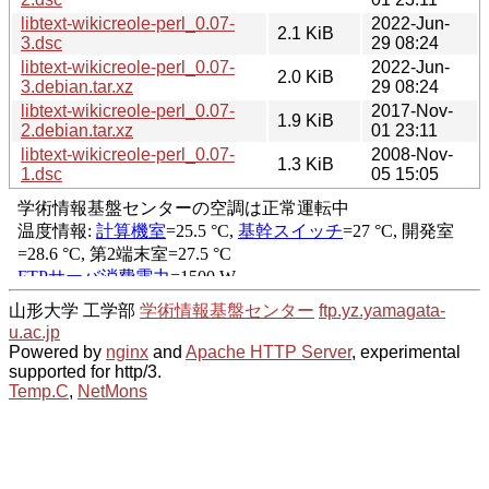
libtext-wikicreole-perl_0.07-
2022-Jun-
2.1 KiB
3.dsc
29 08:24
libtext-wikicreole-perl_0.07-
2022-Jun-
2.0 KiB
3.debian.tar.xz
29 08:24
libtext-wikicreole-perl_0.07-
2017-Nov-
1.9 KiB
2.debian.tar.xz
01 23:11
libtext-wikicreole-perl_0.07-
2008-Nov-
1.3 KiB
1.dsc
05 15:05
山形大学 工学部
学術情報基盤センター
ftp.yz.yamagata-
u.ac.jp
Powered by
nginx
and
Apache HTTP Server
, experimental
supported for http/3.
Temp.C
,
NetMons