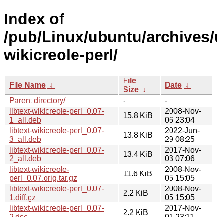
Index of
/pub/Linux/ubuntu/archives/u
wikicreole-perl/
File
File Name
↓
Date
↓
Size
↓
Parent directory/
-
-
libtext-wikicreole-perl_0.07-
2008-Nov-
15.8 KiB
1_all.deb
06 23:04
libtext-wikicreole-perl_0.07-
2022-Jun-
13.8 KiB
3_all.deb
29 08:25
libtext-wikicreole-perl_0.07-
2017-Nov-
13.4 KiB
2_all.deb
03 07:06
libtext-wikicreole-
2008-Nov-
11.6 KiB
perl_0.07.orig.tar.gz
05 15:05
libtext-wikicreole-perl_0.07-
2008-Nov-
2.2 KiB
1.diff.gz
05 15:05
libtext-wikicreole-perl_0.07-
2017-Nov-
2.2 KiB
2.dsc
01 23:11