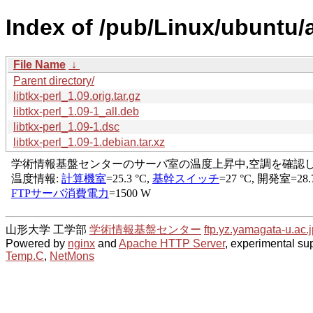
Index of /pub/Linux/ubuntu/a
File Name
↓
Parent directory/
libtkx-perl_1.09.orig.tar.gz
libtkx-perl_1.09-1_all.deb
libtkx-perl_1.09-1.dsc
libtkx-perl_1.09-1.debian.tar.xz
山形大学 工学部
学術情報基盤センター
ftp.yz.yamagata-u.ac.j
Powered by
nginx
and
Apache HTTP Server
, experimental sup
Temp.C
,
NetMons