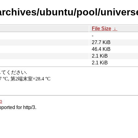
rchives/ubuntu/pool/universe/l
File Size
↓
-
27.7 KiB
46.4 KiB
2.1 KiB
2.1 KiB
p
ported for http/3.