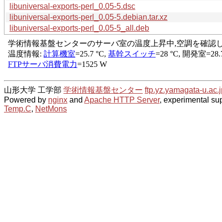
libuniversal-exports-perl_0.05-5.dsc
libuniversal-exports-perl_0.05-5.debian.tar.xz
libuniversal-exports-perl_0.05-5_all.deb
山形大学 工学部
学術情報基盤センター
ftp.yz.yamagata-u.ac.j
Powered by
nginx
and
Apache HTTP Server
, experimental sup
Temp.C
,
NetMons