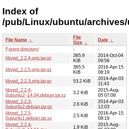
Index of
/pub/Linux/ubuntu/archives/
File
File Name
↓
Date
↓
Size
↓
Parent directory/
-
-
365.9
2014-Oct-04
libvpd_2.2.4.orig.tar.gz
KiB
09:58
365.5
2016-Apr-15
libvpd_2.2.5.orig.tar.gz
KiB
08:19
2014-Apr-03
libvpd_2.2.3.orig.tar.gz
53.2 KiB
11:43
libvpd_2.2.4-
2015-Aug-
3.2 KiB
0ubuntu2~14.04.debian.tar.xz
05 07:08
libvpd_2.2.3-
2014-Apr-03
2.6 KiB
0ubuntu2.debian.tar.gz
12:03
libvpd_2.2.5-
2016-Apr-15
2.5 KiB
0ubuntu1.debian.tar.xz
08:19
libvpd_2.2.4-
2015-Aug-
1.9 KiB