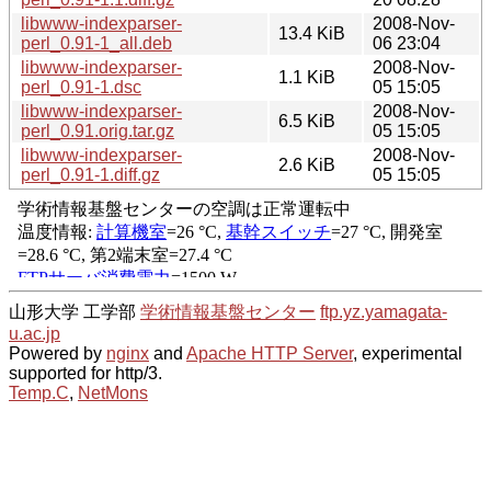
libwww-indexparser-
2008-Nov-
13.4 KiB
perl_0.91-1_all.deb
06 23:04
libwww-indexparser-
2008-Nov-
1.1 KiB
perl_0.91-1.dsc
05 15:05
libwww-indexparser-
2008-Nov-
6.5 KiB
perl_0.91.orig.tar.gz
05 15:05
libwww-indexparser-
2008-Nov-
2.6 KiB
perl_0.91-1.diff.gz
05 15:05
山形大学 工学部
学術情報基盤センター
ftp.yz.yamagata-
u.ac.jp
Powered by
nginx
and
Apache HTTP Server
, experimental
supported for http/3.
Temp.C
,
NetMons