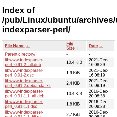
Index of
/pub/Linux/ubuntu/archives/
indexparser-perl/
File
File Name
↓
Date
↓
Size
↓
Parent directory/
-
-
libwww-indexparser-
2021-Dec-
10.4 KiB
perl_0.91-2_all.deb
16 08:39
libwww-indexparser-
2021-Dec-
1.9 KiB
perl_0.91-2.dsc
16 08:19
libwww-indexparser-
2021-Dec-
2.4 KiB
perl_0.91-2.debian.tar.xz
16 08:19
libwww-indexparser-
2016-Dec-
10.4 KiB
perl_0.91-1.1_all.deb
20 08:38
libwww-indexparser-
2016-Dec-
1.8 KiB
perl_0.91-1.1.dsc
20 08:28
libwww-indexparser-
2016-Dec-
2.7 KiB
perl_0.91-1.1.diff.gz
20 08:28