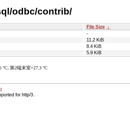
ql/odbc/contrib/
File Size
↓
-
11.2 KiB
8.4 KiB
5.9 KiB
p
ported for http/3.