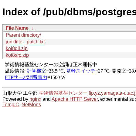
Index of /pub/dbms/postgres
File Name
↓
Parent directory/
junkfilter_patch.txt
koi8dll.zip
koi8src.zip
山形大学 工学部
学術情報基盤センター
ftp.yz.yamagata-u.ac.j
Powered by
nginx
and
Apache HTTP Server
, experimental sup
Temp.C
,
NetMons