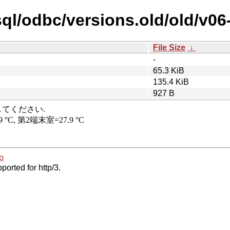
ql/odbc/versions.old/old/v06
File Size
↓
-
65.3 KiB
135.4 KiB
927 B
p
ported for http/3.