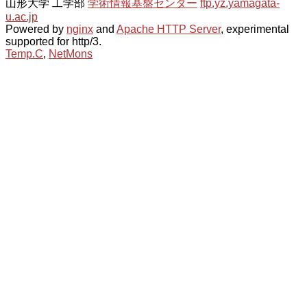
山形大学 工学部
学術情報基盤センター
ftp.yz.yamagata-
u.ac.jp
Powered by
nginx
and
Apache HTTP Server
, experimental
supported for http/3.
Temp.C
,
NetMons