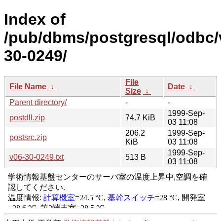
Index of
/pub/dbms/postgresql/odbc/v
30-0249/
File
File Name
↓
Date
↓
Size
↓
Parent directory/
-
-
1999-Sep-
postdll.zip
74.7 KiB
03 11:08
206.2
1999-Sep-
postsrc.zip
KiB
03 11:08
1999-Sep-
v06-30-0249.txt
513 B
03 11:08