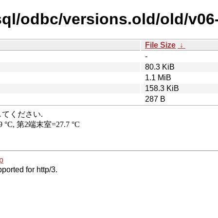
ql/odbc/versions.old/old/v06
File Size
↓
-
80.3 KiB
1.1 MiB
158.3 KiB
287 B
p
ported for http/3.