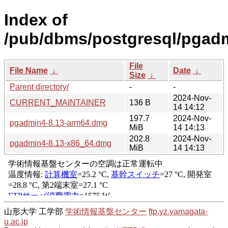
Index of
/pub/dbms/postgresql/pgad
File
File Name
↓
Date
↓
Size
↓
Parent directory/
-
-
2024-Nov-
CURRENT_MAINTAINER
136 B
14 14:12
197.7
2024-Nov-
pgadmin4-8.13-arm64.dmg
MiB
14 14:13
202.8
2024-Nov-
pgadmin4-8.13-x86_64.dmg
MiB
14 14:13
山形大学 工学部
学術情報基盤センター
ftp.yz.yamagata-
u.ac.jp