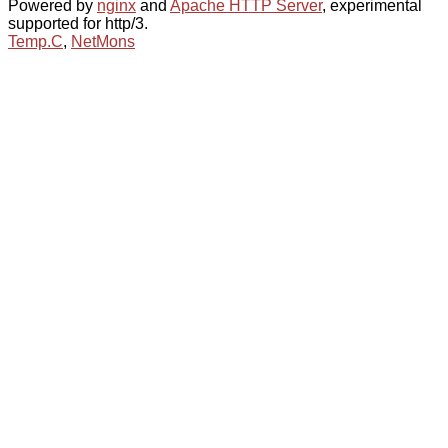
Powered by
nginx
and
Apache HTTP Server
, experimental
supported for http/3.
Temp.C
,
NetMons