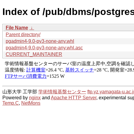
Index of /pub/dbms/postgre
File Name
↓
Parent directory/
pgadmin4-9.0-py3-none-any.whl
pgadmin4-9.0-py3-none-any.whl.asc
CURRENT_MAINTAINER
山形大学 工学部
学術情報基盤センター
ftp.yz.yamagata-u.ac.j
Powered by
nginx
and
Apache HTTP Server
, experimental sup
Temp.C
,
NetMons