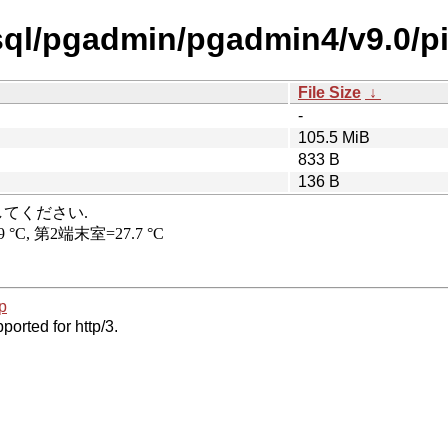
sql/pgadmin/pgadmin4/v9.0/pi
File Size
↓
-
105.5 MiB
833 B
136 B
p
ported for http/3.