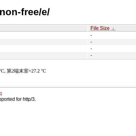
/non-free/e/
File Size
↓
-
-
-
-
p
ported for http/3.