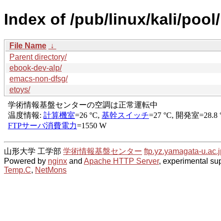
Index of /pub/linux/kali/pool
File Name
↓
Parent directory/
ebook-dev-alp/
emacs-non-dfsg/
etoys/
山形大学 工学部
学術情報基盤センター
ftp.yz.yamagata-u.ac.j
Powered by
nginx
and
Apache HTTP Server
, experimental sup
Temp.C
,
NetMons