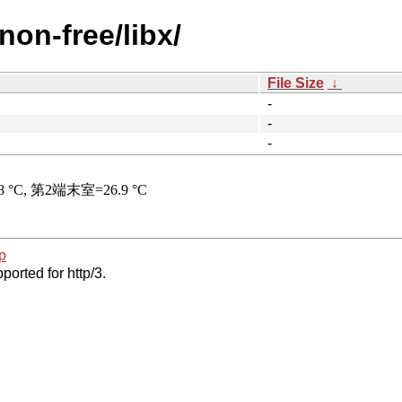
non-free/libx/
File Size
↓
-
-
-
p
ported for http/3.