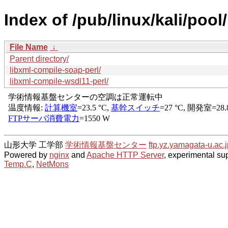
Index of /pub/linux/kali/pool/
File Name
↓
Parent directory/
libxml-compile-soap-perl/
libxml-compile-wsdl11-perl/
山形大学 工学部
学術情報基盤センター
ftp.yz.yamagata-u.ac.j
Powered by
nginx
and
Apache HTTP Server
, experimental sup
Temp.C
,
NetMons