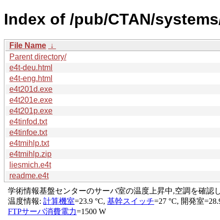
Index of /pub/CTAN/systems/
File Name
↓
Parent directory/
e4t-deu.html
e4t-eng.html
e4t201d.exe
e4t201e.exe
e4t201p.exe
e4tinfod.txt
e4tinfoe.txt
e4tmihlp.txt
e4tmihlp.zip
liesmich.e4t
readme.e4t