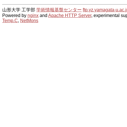
山形大学 工学部
学術情報基盤センター
ftp.yz.yamagata-u.ac.j
Powered by
nginx
and
Apache HTTP Server
, experimental sup
Temp.C
,
NetMons