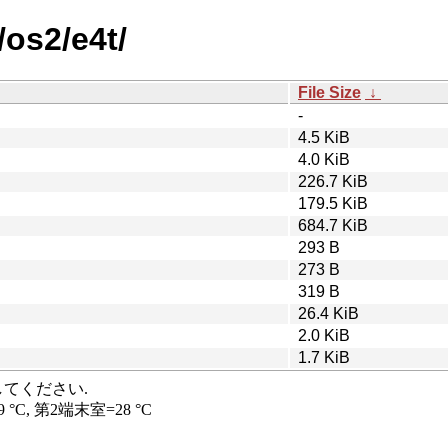
os2/e4t/
File Size
↓
-
4.5 KiB
4.0 KiB
226.7 KiB
179.5 KiB
684.7 KiB
293 B
273 B
319 B
26.4 KiB
2.0 KiB
1.7 KiB