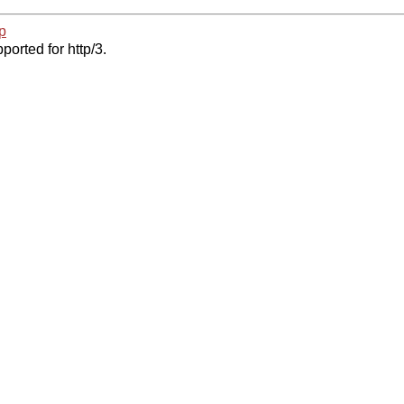
p
ported for http/3.