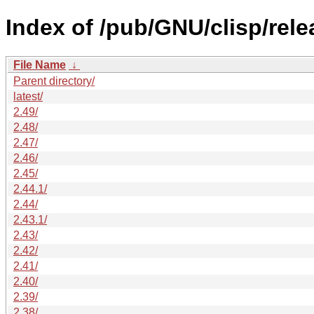
Index of /pub/GNU/clisp/rele
File Name
↓
Parent directory/
latest/
2.49/
2.48/
2.47/
2.46/
2.45/
2.44.1/
2.44/
2.43.1/
2.43/
2.42/
2.41/
2.40/
2.39/
2.38/