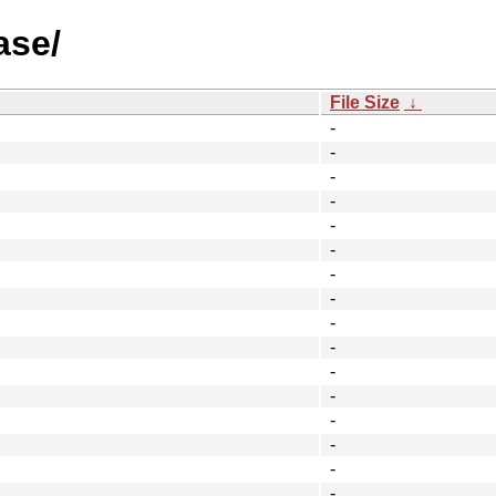
ase/
File Size
↓
-
-
-
-
-
-
-
-
-
-
-
-
-
-
-
-