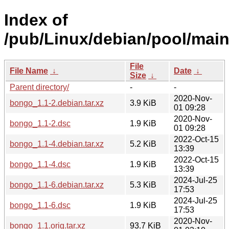
Index of
/pub/Linux/debian/pool/mai
File
File Name
↓
Date
↓
Size
↓
Parent directory/
-
-
2020-Nov-
bongo_1.1-2.debian.tar.xz
3.9 KiB
01 09:28
2020-Nov-
bongo_1.1-2.dsc
1.9 KiB
01 09:28
2022-Oct-15
bongo_1.1-4.debian.tar.xz
5.2 KiB
13:39
2022-Oct-15
bongo_1.1-4.dsc
1.9 KiB
13:39
2024-Jul-25
bongo_1.1-6.debian.tar.xz
5.3 KiB
17:53
2024-Jul-25
bongo_1.1-6.dsc
1.9 KiB
17:53
2020-Nov-
bongo_1.1.orig.tar.xz
93.7 KiB