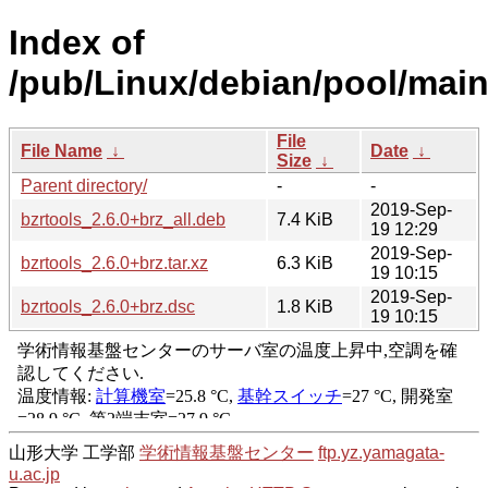
Index of
/pub/Linux/debian/pool/main
File
File Name
↓
Date
↓
Size
↓
Parent directory/
-
-
2019-Sep-
bzrtools_2.6.0+brz_all.deb
7.4 KiB
19 12:29
2019-Sep-
bzrtools_2.6.0+brz.tar.xz
6.3 KiB
19 10:15
2019-Sep-
bzrtools_2.6.0+brz.dsc
1.8 KiB
19 10:15
山形大学 工学部
学術情報基盤センター
ftp.yz.yamagata-
u.ac.jp