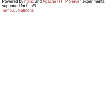
Powered by
nginx
and
Apache HTTP Server
, experimental
supported for http/3.
Temp.C
,
NetMons