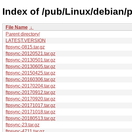
Index of /pub/Linux/debian/p
File Name
↓
Parent directory/
LATEST.VERSION
ftpsync-0815.tar.gz
ftpsync-20120521.tar.gz
ftpsync-20130501.tar.gz
ftpsync-20130605.tar.gz
ftpsync-20150425.tar.gz
ftpsync-20160306.tar.gz
ftpsync-20170204.tar.gz
ftpsync-20170912.tar.gz
ftpsync-20170920.tar.gz
ftpsync-20171017.tar.gz
ftpsync-20171018.tar.gz
ftpsync-20180513.tar.gz
ftpsync-23.tar.gz
ftpsync-4711.tar.gz