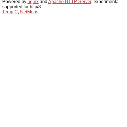
Powered by
nginx
and
Apache HTTP Server
, experimental
supported for http/3.
Temp.C
,
NetMons