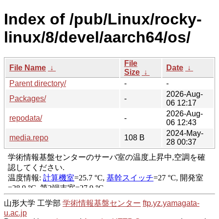
Index of /pub/Linux/rocky-
linux/8/devel/aarch64/os/
File
File Name
↓
Date
↓
Size
↓
Parent directory/
-
-
2026-Aug-
Packages/
-
06 12:17
2026-Aug-
repodata/
-
06 12:43
2024-May-
media.repo
108 B
28 00:37
山形大学 工学部
学術情報基盤センター
ftp.yz.yamagata-
u.ac.jp