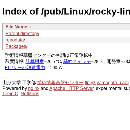
Index of /pub/Linux/rocky-li
File Name
↓
Parent directory/
repodata/
Packages/
山形大学 工学部
学術情報基盤センター
ftp.yz.yamagata-u.ac.j
Powered by
nginx
and
Apache HTTP Server
, experimental sup
Temp.C
,
NetMons