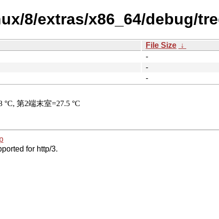
nux/8/extras/x86_64/debug/tre
File Size
↓
-
-
-
p
ported for http/3.