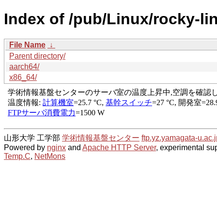
Index of /pub/Linux/rocky-lin
File Name
↓
Parent directory/
aarch64/
x86_64/
山形大学 工学部
学術情報基盤センター
ftp.yz.yamagata-u.ac.j
Powered by
nginx
and
Apache HTTP Server
, experimental sup
Temp.C
,
NetMons