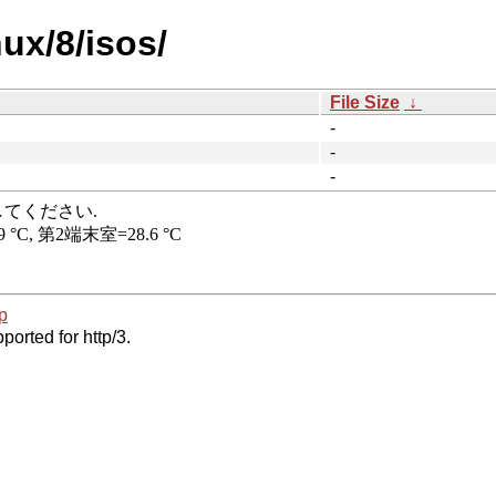
ux/8/isos/
File Size
↓
-
-
-
p
ported for http/3.