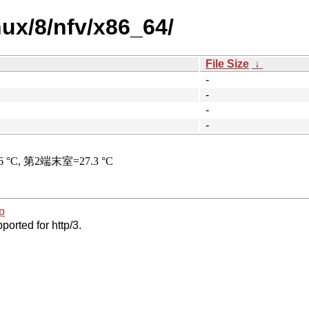
nux/8/nfv/x86_64/
File Size
↓
-
-
-
-
p
ported for http/3.