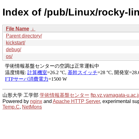
Index of /pub/Linux/rocky-li
File Name
↓
Parent directory/
kickstart/
debug/
os/
山形大学 工学部
学術情報基盤センター
ftp.yz.yamagata-u.ac.j
Powered by
nginx
and
Apache HTTP Server
, experimental sup
Temp.C
,
NetMons