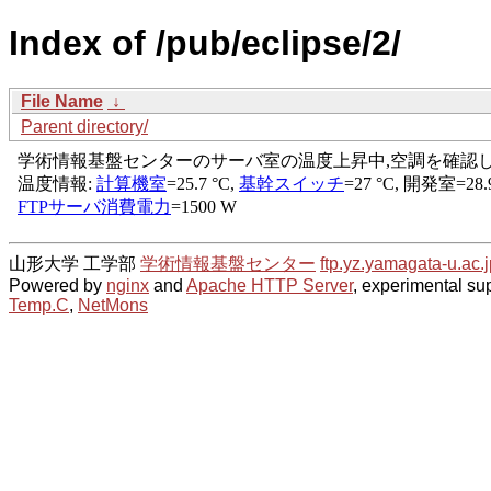
Index of /pub/eclipse/2/
File Name
↓
Parent directory/
山形大学 工学部
学術情報基盤センター
ftp.yz.yamagata-u.ac.j
Powered by
nginx
and
Apache HTTP Server
, experimental sup
Temp.C
,
NetMons