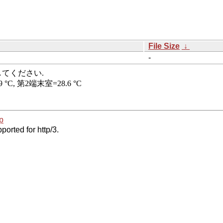
File Size
↓
-
p
ported for http/3.