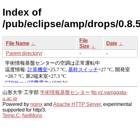
Index of
/pub/eclipse/amp/drops/0.8.5
File
File Name
↓
Date
↓
Size
↓
Parent directory/
-
-
山形大学 工学部
学術情報基盤センター
ftp.yz.yamagata-
u.ac.jp
Powered by
nginx
and
Apache HTTP Server
, experimental
supported for http/3.
Temp.C
,
NetMons