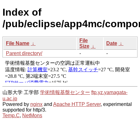
Index of
/pub/eclipse/app4mc/compo
File
File Name
↓
Date
↓
Size
↓
Parent directory/
-
-
山形大学 工学部
学術情報基盤センター
ftp.yz.yamagata-
u.ac.jp
Powered by
nginx
and
Apache HTTP Server
, experimental
supported for http/3.
Temp.C
,
NetMons