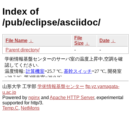
Index of
/pub/eclipse/asciidoc/
File
File Name
↓
Date
↓
Size
↓
Parent directory/
-
-
山形大学 工学部
学術情報基盤センター
ftp.yz.yamagata-
u.ac.jp
Powered by
nginx
and
Apache HTTP Server
, experimental
supported for http/3.
Temp.C
,
NetMons