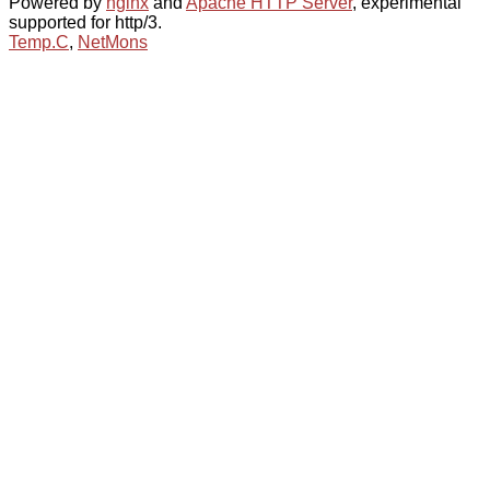
Powered by
nginx
and
Apache HTTP Server
, experimental
supported for http/3.
Temp.C
,
NetMons