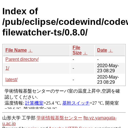
Index of
/pub/eclipse/codewind/code
filewatcher-ts/0.8.0/
File
File Name
↓
Date
↓
Size
↓
Parent directory/
-
-
2020-May-
1/
-
23 08:29
2020-May-
latest/
-
23 08:29
山形大学 工学部
学術情報基盤センター
ftp.yz.yamagata-
u.ac.jp