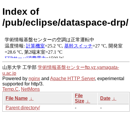
Index of
/pub/eclipse/dataspace-drp/
山形大学 工学部
学術情報基盤センター
ftp.yz.yamagata-
u.ac.jp
Powered by
nginx
and
Apache HTTP Server
, experimental
supported for http/3.
Temp.C
,
NetMons
File
File Name
↓
Date
↓
Size
↓
Parent directory/
-
-