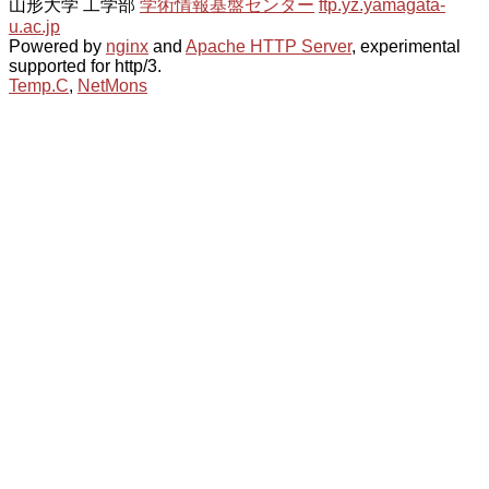
山形大学 工学部
学術情報基盤センター
ftp.yz.yamagata-
u.ac.jp
Powered by
nginx
and
Apache HTTP Server
, experimental
supported for http/3.
Temp.C
,
NetMons