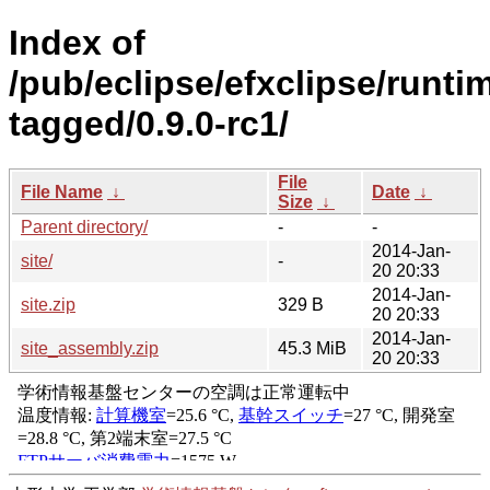
Index of
/pub/eclipse/efxclipse/runti
tagged/0.9.0-rc1/
File
File Name
↓
Date
↓
Size
↓
Parent directory/
-
-
2014-Jan-
site/
-
20 20:33
2014-Jan-
site.zip
329 B
20 20:33
2014-Jan-
site_assembly.zip
45.3 MiB
20 20:33