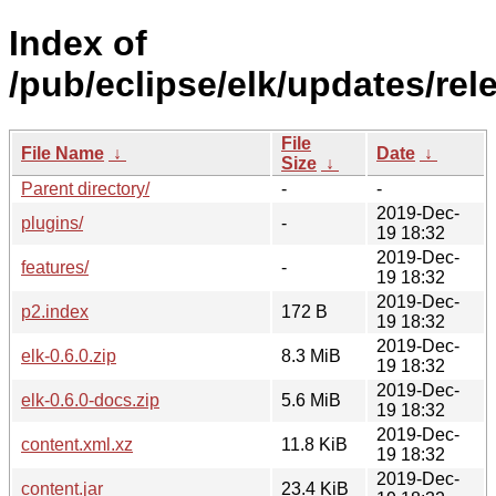
Index of
/pub/eclipse/elk/updates/rele
File
File Name
↓
Date
↓
Size
↓
Parent directory/
-
-
2019-Dec-
plugins/
-
19 18:32
2019-Dec-
features/
-
19 18:32
2019-Dec-
p2.index
172 B
19 18:32
2019-Dec-
elk-0.6.0.zip
8.3 MiB
19 18:32
2019-Dec-
elk-0.6.0-docs.zip
5.6 MiB
19 18:32
2019-Dec-
content.xml.xz
11.8 KiB
19 18:32
2019-Dec-
content.jar
23.4 KiB