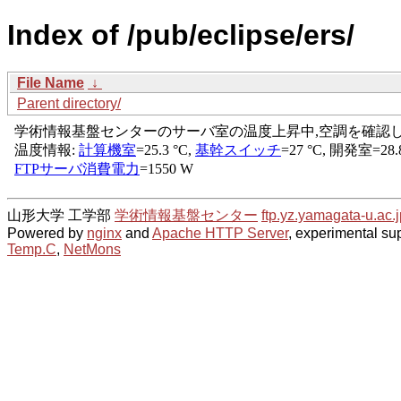
Index of /pub/eclipse/ers/
File Name
↓
Parent directory/
山形大学 工学部
学術情報基盤センター
ftp.yz.yamagata-u.ac.j
Powered by
nginx
and
Apache HTTP Server
, experimental sup
Temp.C
,
NetMons