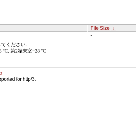
File Size
↓
-
p
ported for http/3.