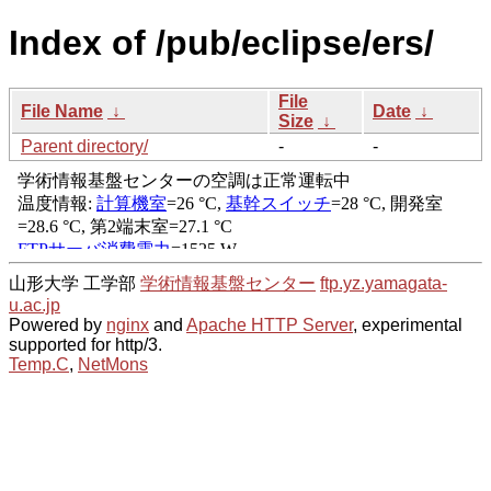
Index of /pub/eclipse/ers/
File
File Name
↓
Date
↓
Size
↓
Parent directory/
-
-
山形大学 工学部
学術情報基盤センター
ftp.yz.yamagata-
u.ac.jp
Powered by
nginx
and
Apache HTTP Server
, experimental
supported for http/3.
Temp.C
,
NetMons