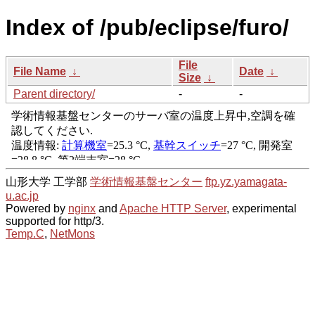
Index of /pub/eclipse/furo/
File
File Name
↓
Date
↓
Size
↓
Parent directory/
-
-
山形大学 工学部
学術情報基盤センター
ftp.yz.yamagata-
u.ac.jp
Powered by
nginx
and
Apache HTTP Server
, experimental
supported for http/3.
Temp.C
,
NetMons