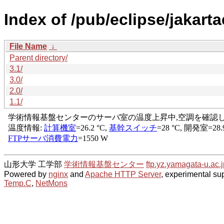
Index of /pub/eclipse/jakarta
File Name
↓
Parent directory/
3.1/
3.0/
2.0/
1.1/
山形大学 工学部
学術情報基盤センター
ftp.yz.yamagata-u.ac.j
Powered by
nginx
and
Apache HTTP Server
, experimental sup
Temp.C
,
NetMons