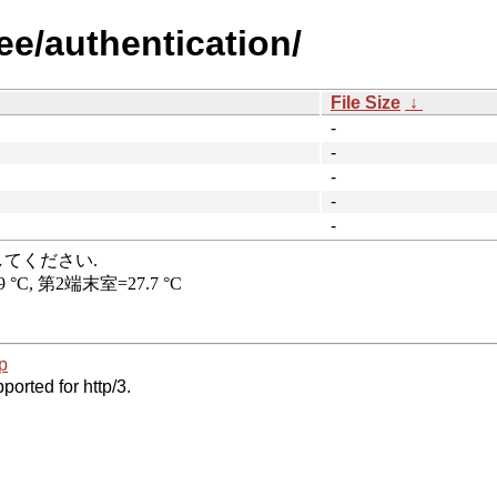
ee/authentication/
File Size
↓
-
-
-
-
-
p
ported for http/3.