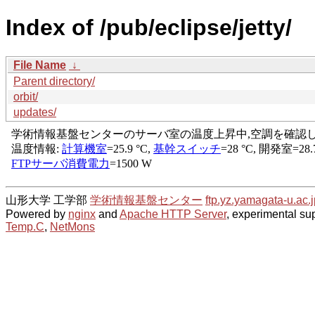
Index of /pub/eclipse/jetty/
File Name
↓
Parent directory/
orbit/
updates/
山形大学 工学部
学術情報基盤センター
ftp.yz.yamagata-u.ac.j
Powered by
nginx
and
Apache HTTP Server
, experimental sup
Temp.C
,
NetMons