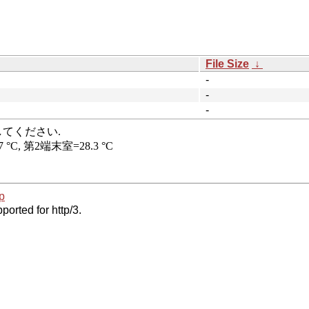
File Size
↓
-
-
-
p
ported for http/3.