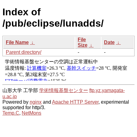
Index of
/pub/eclipse/lunadds/
File
File Name
↓
Date
↓
Size
↓
Parent directory/
-
-
山形大学 工学部
学術情報基盤センター
ftp.yz.yamagata-
u.ac.jp
Powered by
nginx
and
Apache HTTP Server
, experimental
supported for http/3.
Temp.C
,
NetMons