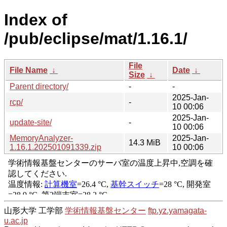
Index of
/pub/eclipse/mat/1.16.1/
File
File Name
↓
Date
↓
Size
↓
Parent directory/
-
-
2025-Jan-
rcp/
-
10 00:06
2025-Jan-
update-site/
-
10 00:06
MemoryAnalyzer-
2025-Jan-
14.3 MiB
1.16.1.202501091339.zip
10 00:06
山形大学 工学部
学術情報基盤センター
ftp.yz.yamagata-
u.ac.jp