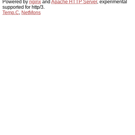
Powered by
nginx
and
Apache HTTP Server
, experimental
supported for http/3.
Temp.C
,
NetMons