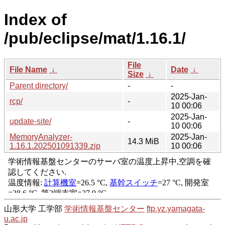
Index of
/pub/eclipse/mat/1.16.1/
File
File Name
↓
Date
↓
Size
↓
Parent directory/
-
-
2025-Jan-
rcp/
-
10 00:06
2025-Jan-
update-site/
-
10 00:06
MemoryAnalyzer-
2025-Jan-
14.3 MiB
1.16.1.202501091339.zip
10 00:06
山形大学 工学部
学術情報基盤センター
ftp.yz.yamagata-
u.ac.jp