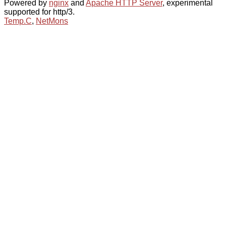
Powered by
nginx
and
Apache HTTP Server
, experimental
supported for http/3.
Temp.C
,
NetMons