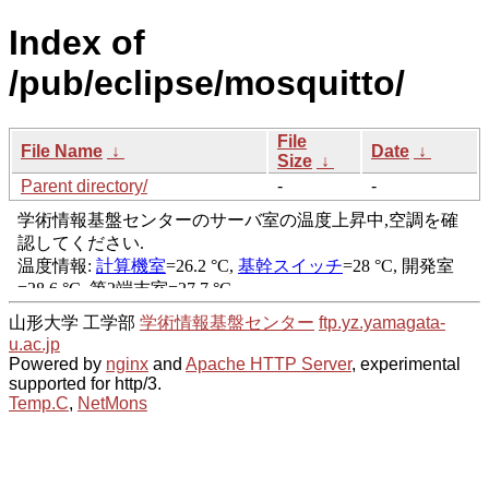
Index of
/pub/eclipse/mosquitto/
File
File Name
↓
Date
↓
Size
↓
Parent directory/
-
-
山形大学 工学部
学術情報基盤センター
ftp.yz.yamagata-
u.ac.jp
Powered by
nginx
and
Apache HTTP Server
, experimental
supported for http/3.
Temp.C
,
NetMons