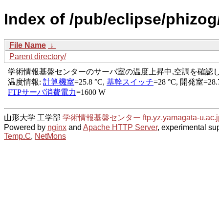
Index of /pub/eclipse/phizog
File Name
↓
Parent directory/
山形大学 工学部
学術情報基盤センター
ftp.yz.yamagata-u.ac.j
Powered by
nginx
and
Apache HTTP Server
, experimental sup
Temp.C
,
NetMons