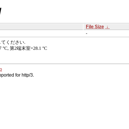
/
File Size
↓
-
p
ported for http/3.