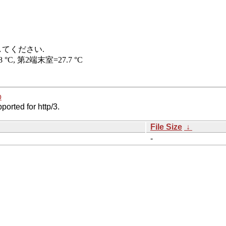
p
ported for http/3.
File Size
↓
-