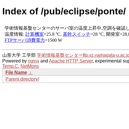
Index of /pub/eclipse/ponte/
山形大学 工学部
学術情報基盤センター
ftp.yz.yamagata-u.ac.j
Powered by
nginx
and
Apache HTTP Server
, experimental sup
Temp.C
,
NetMons
File Name
↓
Parent directory/